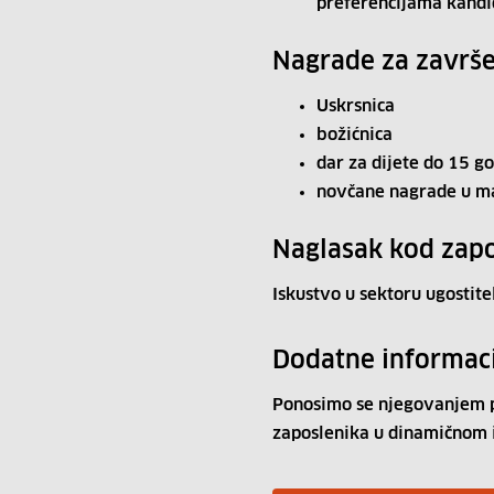
preferencijama kandi
Nagrade za završe
Uskrsnica
božićnica
dar za dijete do 15 go
novčane nagrade u m
Naglasak kod zapo
Iskustvo u sektoru ugostitel
Dodatne informac
Ponosimo se njegovanjem po
zaposlenika u dinamičnom 