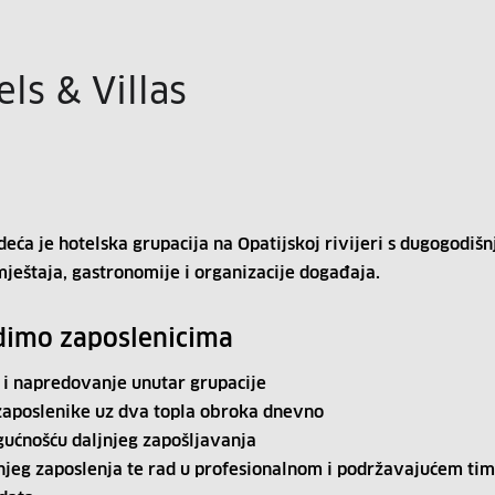
ls & Villas
deća je hotelska grupacija na Opatijskoj rivijeri s dugogodiš
mještaja, gastronomije i organizacije događaja.
dimo zaposlenicima
 i napredovanje unutar grupacije
 zaposlenike uz dva topla obroka dnevno
gućnošću daljnjeg zapošljavanja
njeg zaposlenja te rad u profesionalnom i podržavajućem ti