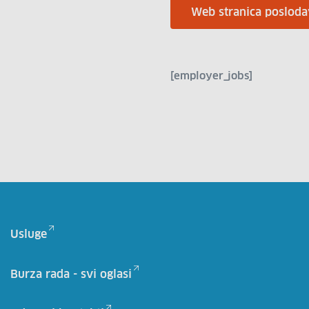
Web stranica posloda
[employer_jobs]
Usluge
Burza rada - svi oglasi