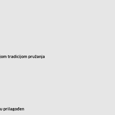
njom tradicijom pružanja
mu prilagođen