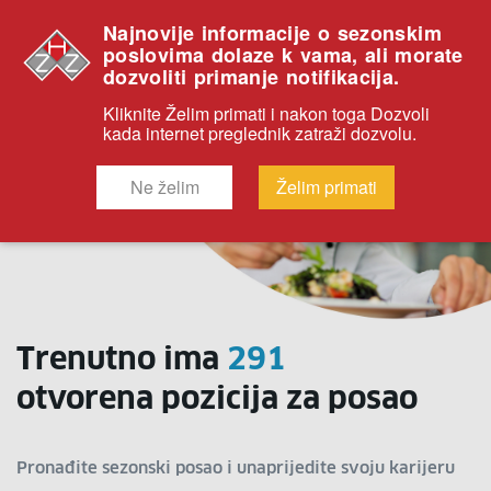
Najnovije informacije o sezonskim
poslovima dolaze k vama, ali morate
dozvoliti primanje notifikacija.
Kliknite Želim primati i nakon toga Dozvoli
kada internet preglednik zatraži dozvolu.
Ne želim
Želim primati
Trenutno ima
291
otvorena pozicija za posao
Pronađite sezonski posao i unaprijedite svoju karijeru