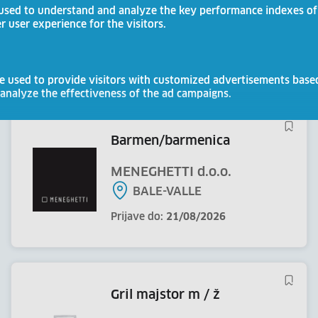
radnik/radnica
used to understand and analyze the key performance indexes of
er user experience for the visitors.
OGULIN
Zatvoren za prijave.
e used to provide visitors with customized advertisements base
 analyze the effectiveness of the ad campaigns.
barmen/barmenica
MENEGHETTI d.o.o.
BALE-VALLE
Prijave do:
21/08/2026
gril majstor m / ž