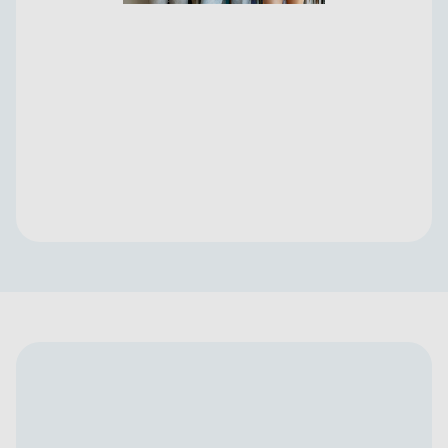
Za učenike
Prepoznaješ li se?