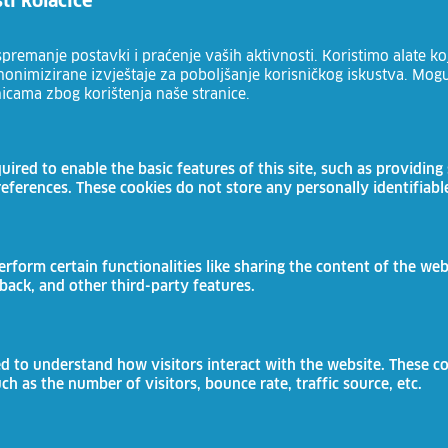
ti kolačiće
Čelić
ĆUNSKI
remanje postavki i praćenje vaših aktivnosti. Koristimo alate koj
 anonimizirane izvještaje za poboljšanje korisničkog iskustva. Mog
Zatvoren za prijave.
nicama zbog korištenja naše stranice.
ired to enable the basic features of this site, such as providing 
sezonski radnik/radnica u
eferences. These cookies do not store any personally identifiabl
proizvodnji i pakirnici
Naturala d.o.o.
erform certain functionalities like sharing the content of the web
Slatina
dback, and other third-party features.
Prijave do:
20/08/2026
ed to understand how visitors interact with the website. These c
h as the number of visitors, bounce rate, traffic source, etc.
poljoprivredni