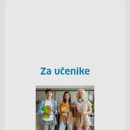
Rad u turizmu pruža:
Dinamičnost i raznolikost
- svaki dan je drugačiji i pun različitih
izazova
Priliku svima zainteresiranima
- u prošlosti se smatralo da samo
mladi ljudi rade u turizmu, danas znamo da nije tako
Velika lepeza različitih poslova
- moguće je steći iskustvo u
raznim vrstama poslova u turizmu
Uspostavu novih kontakata
- imate priliku upoznati ljude iz
Za učenike
cijeloga svijeta
Mogućnost napredovanja/promjene poslova
- postoji mogućnost
napredovanja/promjenu brže nego u mnogim drugim sektorima
Prilike za stjecanje novih vještina
- razvijanje prenosivih vještina
koje se koristite i u drugim sektorima
Mogućnost edukacije
- dostupne edukacije i usavršavanja, koje
organizira vrlo često i sam poslodavaca
Dodatnu zaradu
- mogućnost dodatne zarade kroz napojnice
Kreativnost
- pruža Vam se mogućnost da budete kreativni