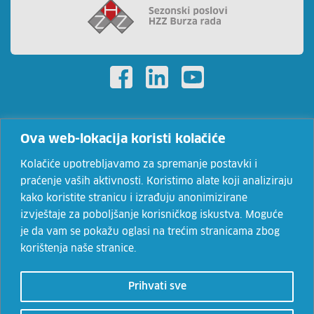
Ova web-lokacija koristi kolačiće
HZZ.hr
Kolačiće upotrebljavamo za spremanje postavki i
Umirovljenici.hzz.hr
praćenje vaših aktivnosti. Koristimo alate koji analiziraju
kako koristite stranicu i izrađuju anonimizirane
Mjere.hr
izvještaje za poboljšanje korisničkog iskustva. Moguće
Eures.hr
je da vam se pokažu oglasi na trećim stranicama zbog
korištenja naše stranice.
Cisok.hr
Prihvati sve
© 2022. Hrvatski zavod za zapošljavanje. Sadržaji se mogu
prenositi uz navođenje izvora.
Uvjeti korištenja
i
politika