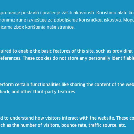
remanje postavki i praćenje vaših aktivnosti. Koristimo alate koj
 anonimizirane izvještaje za poboljšanje korisničkog iskustva. Mog
nicama zbog korištenja naše stranice.
Vaše osobne podatke čuvamo sukladno Uvjetima korištenja i Politici
privatnosti.
ired to enable the basic features of this site, such as providing 
eferences. These cookies do not store any personally identifiabl
erform certain functionalities like sharing the content of the web
dback, and other third-party features.
Ova web-lokacija koristi kolačiće
HZZ.hr
ed to understand how visitors interact with the website. These c
Kolačiće upotrebljavamo za spremanje postavki i
h as the number of visitors, bounce rate, traffic source, etc.
Umirovljenici.hzz.hr
praćenje vaših aktivnosti. Koristimo alate koji analiziraju