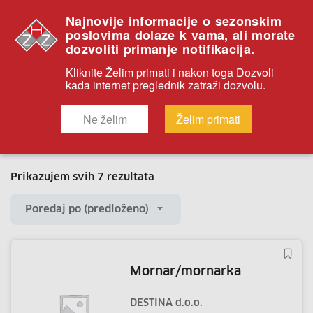
Najnovije informacije o sezonskim
poslovima dolaze k vama, ali morate
dozvoliti primanje notifikacija.
Kliknite Želim primati i nakon toga Dozvoli
VODICE
kada internet preglednik zatraži dozvolu.
Početna
Oglasi
VODICE
Ne želim
Želim primati
Pokaži izbornik
Prikazujem svih 7 rezultata
Poredaj po (predloženo)
mornar/mornarka
DESTINA d.o.o.